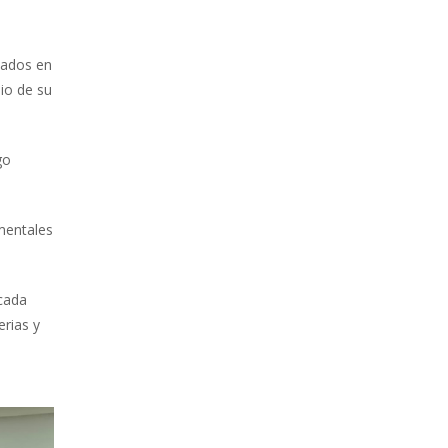
zados en
io de su
go
amentales
acada
erias y