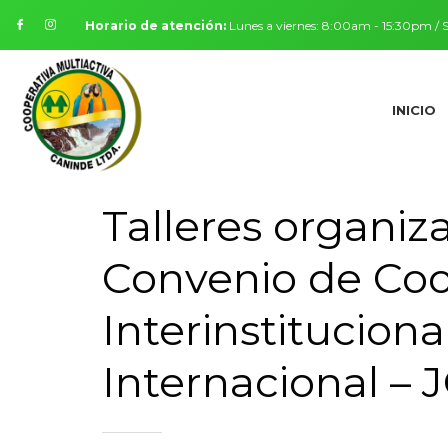
Horario de atención:
Lunes a viernes: 8:00am - 15:30pm /
INICIO
Talleres organiz
Convenio de Co
Interinstitucion
Internacional – J